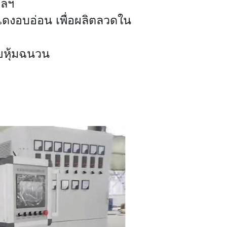
ฯลฯ
แดงอบอ่อน เพื่อผลิตลวดใน
ยหุ้มฉนวน