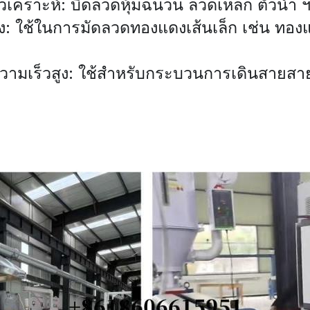
เคราะห์: บิดลวดหุ้มฉนวน ลวดเหล็ก ตัวนำ 
ูง: ใช้ในการมัดลวดทองแดงเส้นเล็ก เช่น ทอง
ความเร็วสูง: ใช้สำหรับกระบวนการเดินสายสา