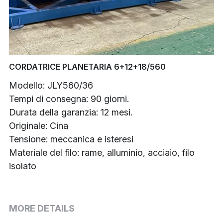
Buncher
Armoring Machine
Strander Auxiliaries
CORDATRICE PLANETARIA 6+12+18/560
Modello: JLY560/36
Tempi di consegna: 90 giorni.
Durata della garanzia: 12 mesi.
Originale: Cina
Tensione: meccanica e isteresi
Materiale del filo: rame, alluminio, acciaio, filo
isolato
MORE DETAILS