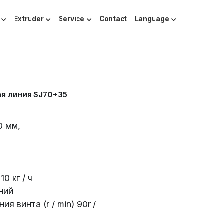
Extruder
Service
Contact
Language
я линия SJ70+35
0 мм,
й
0 кг / ч
ний
 винта (r / min) 90r /