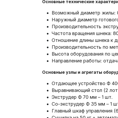
Основные технические характери
Возможный диаметр жилы: 0
Наружный диаметр готового 
Производительность экструд
Частота вращения шнека: 8
Отношение длины шнека к ди
Производительность по мет
Высота оборудования по це
Направление работы: отдача
Основные узлы и агрегаты обору
Отдающее устройство Ф 400 
Выравнивающий стол (2 лотка
Экструдер Ф 70 мм – 1 шт.
Со-экструдер Ф 35 мм – 1 ш
Главный шкаф управления (6
Сушилка на 50 кг + автомати