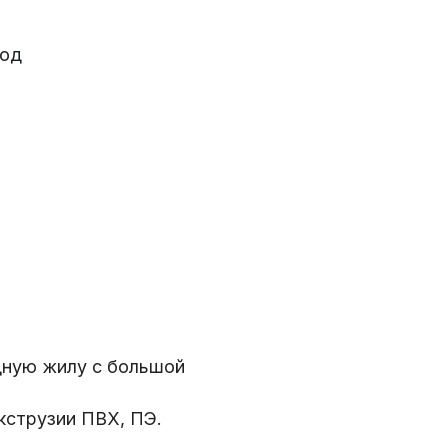
год
ную жилу c большой 
кструзии ПВХ, ПЭ.