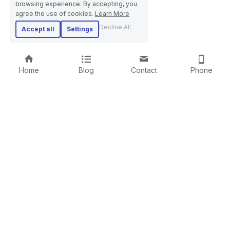
browsing experience. By accepting, you
agree the use of cookies.
Learn More
Decline All
Accept all
Settings
Home
Blog
Contact
Phone
RIGID STRANDER
SCREENING LINE
LAYING-UPMACHINE
CABLE EXTRUSION LINE
PLANETARY STRANDER
STEEL WIRE ROPE MACHINE
TUBULAR STRANDER
BOW TYPE LAYING-UP MACHINE
DRUM TWISTER LINE
SKIP STRANDER
ARMOURING LINE
CABLE REWINDING MACHINE