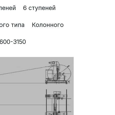
пеней    6 ступеней
го типа    Колонного 
1600-3150