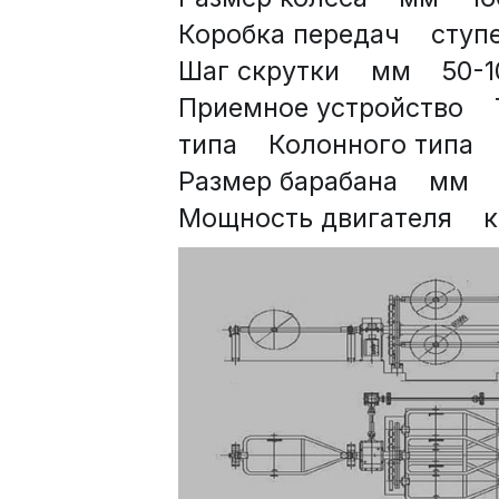
Коробка передач    ступен
Шаг скрутки    мм    50-1
Приемное устройство    Т
типа    Колонного типа  
Размер барабана    мм    
Мощность двигателя    кг   