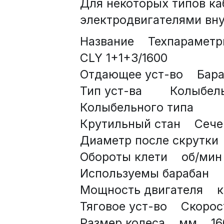
Для некоторых типов ка
электродвигателями вну
Название    Техпараметры  
CLY 1+1+3/1600
Отдающее уст-во    Бараба
Тип уст-ва        Колыбел
Колыбельного типа
Крутильный стан    Сечен
Диаметр после скрутки   
Обороты клети    об/мин   
Используемы барабан    мм
Мощность двигателя    кВт 
Тяговое уст-во    Скорость
Размер колеса    мм    160