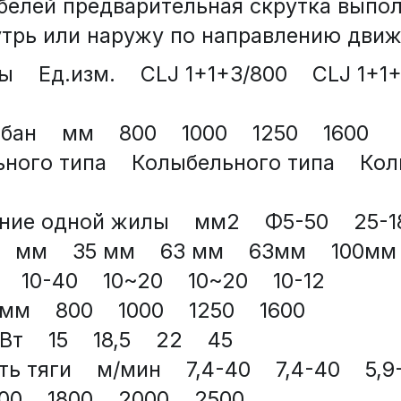
белей предварительная скрутка выпол
трь или наружу по направлению движ
  Ед.изм.    CLJ 1+1+3/800    CLJ 1+1+3/
н    мм    800    1000    1250    1600
ьного типа    Колыбельного типа    Колыб
ие одной жилы    мм2    Φ5-50    25-185
 мм    35 мм    63 мм    63мм    100мм
 10-40    10~20    10~20    10-12
    800    1000    1250    1600
   15    18,5    22    45
 тяги    м/мин    7,4-40    7,4-40    5,9
0    1800    2000    2500