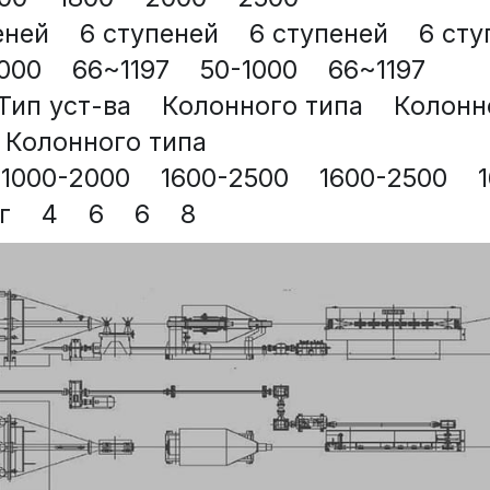
ей    6 ступеней    6 ступеней    6 сту
000    66~1197    50-1000    66~1197
ип уст-ва    Колонного типа    Колонно
  Колонного типа
1000-2000    1600-2500    1600-2500    
 4    6    6    8