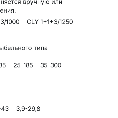
няется вручную или 
ения.
1000    CLY 1+1+3/1250    
ельного типа    
    25-185    35-300
-43    3,9-29,8