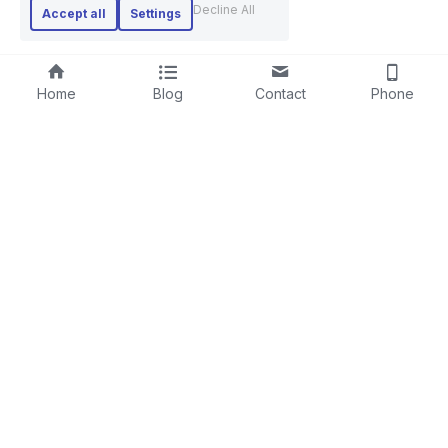
Decline All
Accept all
Settings
Home
Blog
Contact
Phone
RIGID STRANDER
SCREENING LINE
LAYING-UPMACHINE
CABLE EXTRUSION LINE
PLANETARY STRANDER
STEEL WIRE ROPE MACHINE
TUBULAR STRANDER
BOW TYPE LAYING-UP MACHINE
DRUM TWISTER LINE
SKIP STRANDER
ARMOURING LINE
CABLE REWINDING MACHINE
+86-18606615951
PORTAL PAY-OFF AND TAKE-UP
COLUMN PAY-OFF AND TAKE-UP
cabletwister@126.com