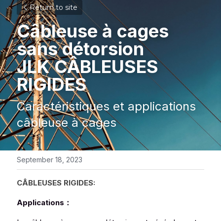
Return to site
Câbleuse à cages 
sans détorsion 
JLK CÂBLEUSES 
RIGIDES
Caractéristiques et applications 
câbleuse à cages
September 18, 2023
CÂBLEUSES RIGIDES:
Applications：